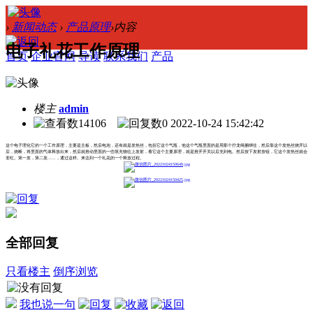
›
新闻动态
›
产品原理
›
内容
电子礼花工作原理
首页
企业官网
导读
联系我们
产品
楼主
admin
14106
0
2022-10-24 15:42:42
这个电子理化它的一个工作原理，主要是主板，然后电池，还有就是发热丝，包括它这个气瓶，他这个气瓶里面的是用那个拧龙绳捆绑住，然后靠这个发热丝烧开以
后，烧断，将里面的气体释放出来，然后就推动里面的一些填充物往上发射，看它这个主要原理，就是推开开关以后充到电。然后按下发射按钮，它这个发热丝就会
变红。第一发，第二发......，通过这样。来达到一个礼花的一个释放过程。
全部回复
只看楼主
倒序浏览
我也说一句