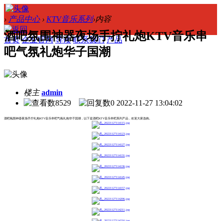
›
产品中心
›
KTV音乐系列
›
内容
酒吧氛围神器夜场手拧礼炮KTV音乐串
首页
企业官网
导读
联系我们
产品
吧气氛礼炮华子国潮
楼主
admin
8529
0
2022-11-27 13:04:02
酒吧氛围神器夜场手拧礼炮KTV音乐串吧气氛礼炮华子国潮，以下是酒吧KTV音乐串吧系列产品，欢迎大家选购。