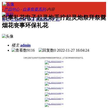
›
产品中心
›
白事祭奠系列
›
内容
白事礼花电子起灵炮手拧起灵炮祭拜祭奠
首页
企业官网
导读
联系我们
产品
烟花丧事环保礼花
楼主
admin
9116
0
2022-11-27 16:04:24
白事礼花电子起灵炮手拧起灵炮祭拜祭奠烟花丧事环保礼花，以下是白事祭奠系列所有的产品。